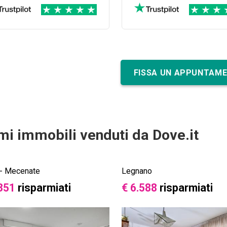
puntualmente tutto il perc
che ha portato al rogito, c
molta attenzione agli aspe
documentali e burocratici.
FISSA UN APPUNTAM
imi immobili venduti da Dove.it
 - Mecenate
Legnano
351
risparmiati
€ 6.588
risparmiati