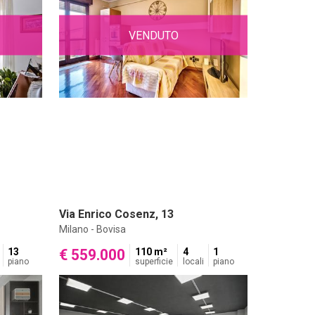
VENDUTO
Via Enrico Cosenz, 13
Milano - Bovisa
13
€ 559.000
110 m²
4
1
piano
superficie
locali
piano