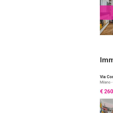
Imm
Via Con
Milano 
€ 26