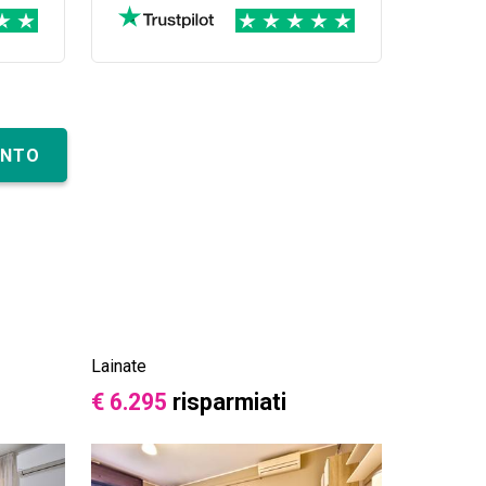
orso
on
tti
ENTO
Lainate
€ 6.295
risparmiati