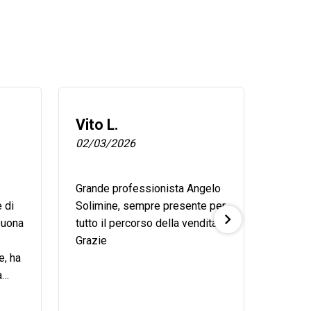
Vito L.
Vita 
02/03/2026
20/02
Grande professionista Angelo
Grazie
 di
Solimine, sempre presente per
la gran
 buona
tutto il percorso della vendita.
mesi è
Grazie
con con
e, ha
noi pa
a
presen
ione
nell'at
tutto...