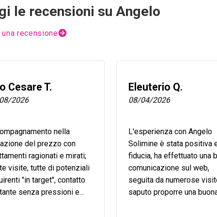
gi le recensioni su Angelo
 una recensione
o Cesare T.
Eleuterio Q.
08/2026
08/04/2026
ompagnamento nella
L'esperienza con Angelo
sazione del prezzo con
Solimine è stata positiva e
tamenti ragionati e mirati;
fiducia, ha effettuato una
e visite, tutte di potenziali
comunicazione sul web,
irenti "in target", contatto
seguita da numerose visit
tante senza pressioni e
saputo proporre una buon
nde professionalità.
politica di prezzo in relaz
al mercato, ha seguito