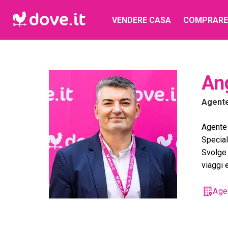
VENDERE CASA
COMPRARE
An
Agent
Agente 
Special
Svolge 
viaggi e
Age