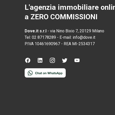
L'agenzia immobiliare onli
a ZERO COMMISSIONI
Dove.it s.r.l
-
via Nino Bixio 7, 20129 Milano
Tel:
02 87178289
-
E-mail:
info@dove.it
P.IVA
10461690967
-
REA
MI-2534317