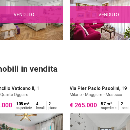
VENDUTO
VENDUTO
obili in vendita
cilio Vaticano II, 1
Via Pier Paolo Pasolini, 19
- Quarto Oggiaro
Milano - Maggiore - Musocco
0.000
105 m²
4
2
€ 265.000
57 m²
2
superficie
locali
piano
superficie
locali