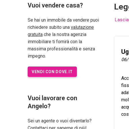
Vuoi vendere casa?
Leg
Lascia
Se hai un immobile da vendere puoi
richiedere subito una
valutazione
gratuita
che la nostra agenzia
immobiliare ti fornirà con la
massima professionalità e senza
Ug
impegno.
06/
VENDI CON DOVE.IT
Acc
fis
adat
Vuoi lavorare con
molt
Angelo?
acqu
cos
Sei un agente o vuoi diventarlo?
gra
Contattaci per saperne di più!