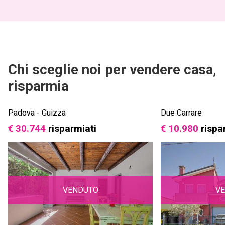
Chi sceglie noi per vendere casa,
risparmia
Padova - Guizza
Due Carrare
€ 30.744
risparmiati
€ 10.980
rispa
VENDUTO
V