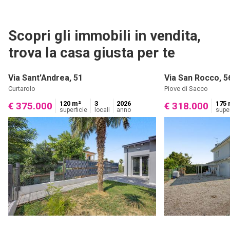
Scopri gli immobili in vendita,
trova la casa giusta per te
Via Sant'Andrea, 51
Via San Rocco, 5
Curtarolo
Piove di Sacco
120 m²
3
2026
175 
€ 375.000
€ 318.000
superficie
locali
anno
super