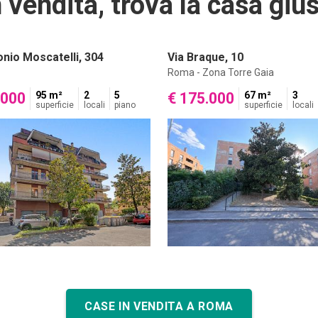
 vendita, trova la casa gius
onio Moscatelli, 304
Via Braque, 10
Roma - Zona Torre Gaia
.000
95 m²
2
5
€ 175.000
67 m²
3
superficie
locali
piano
superficie
locali
CASE IN VENDITA A ROMA