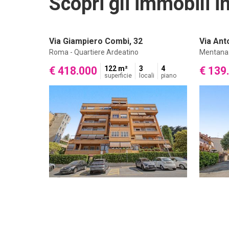
Scopri gli immobili in
Via Giampiero Combi, 32
Via Ant
Roma - Quartiere Ardeatino
Mentana
€ 418.000
122 m²
3
4
€ 139
superficie
locali
piano