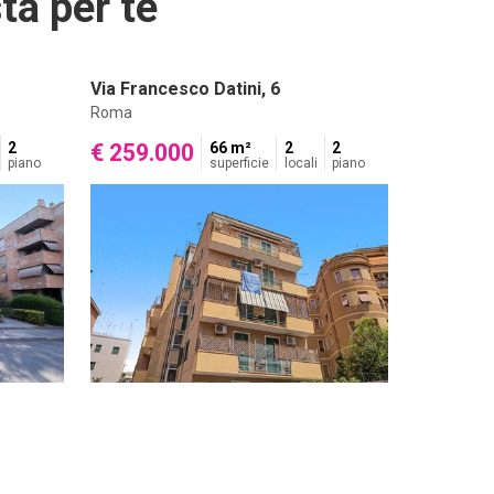
ta per te
Via Francesco Datini, 6
Roma
2
€ 259.000
66 m²
2
2
piano
superficie
locali
piano