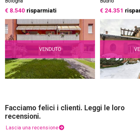
Bologna
Budrio
€ 8.540
risparmiati
€ 24.351
rispa
VENDUTO
V
Facciamo felici i clienti. Leggi le loro
recensioni.
Lascia una recensione