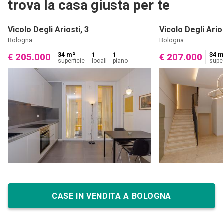
trova la casa giusta per te
Vicolo Degli Ariosti, 3
Vicolo Degli Arios
Bologna
Bologna
34 m²
1
1
34 m
€ 205.000
€ 207.000
superficie
locali
piano
super
CASE IN VENDITA A BOLOGNA