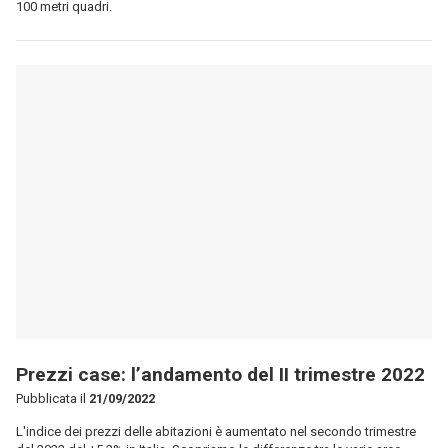
100 metri quadri.
Prezzi case: l’andamento del II trimestre 2022
Pubblicata il
21/09/2022
L'indice dei prezzi delle abitazioni è aumentato nel secondo trimestre
del 2022 del +5,2% in Italia. Scopriamo le differenze tra le varie aree
geografiche.