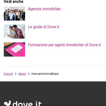
L'agenzia immobiliare online
a ZERO COMMISSIONI
Dove.it s.r.l
-
via Nino Bixio 7, 20129 Milano
Tel:
02 87178289
-
E-mail:
info@dove.it
P.IVA
10461690967
-
REA
MI-2534317