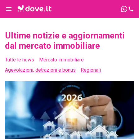
Ultime notizie e aggiornamenti
dal mercato immobiliare
Tutte le news
Mercato immobiliare
Agevolazioni, detrazioni e bonus
Regionali