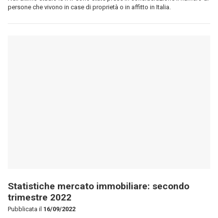
Statistiche mercato immobiliare: secondo
trimestre 2022
Pubblicata il
16/09/2022
L'Agenzia delle Entrate ha rilasciato le statistiche relative alle
compravendite residenziali per il secondo trimestre del 2022.
1
Vuoi vendere casa?