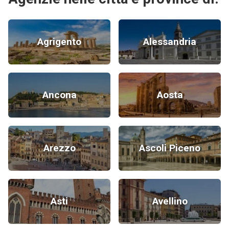
Agrigento
Alessandria
Ancona
Aosta
Arezzo
Ascoli Piceno
Asti
Avellino