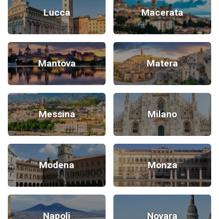
Lucca
Macerata
Mantova
Matera
Messina
Milano
Modena
Monza
Napoli
Novara