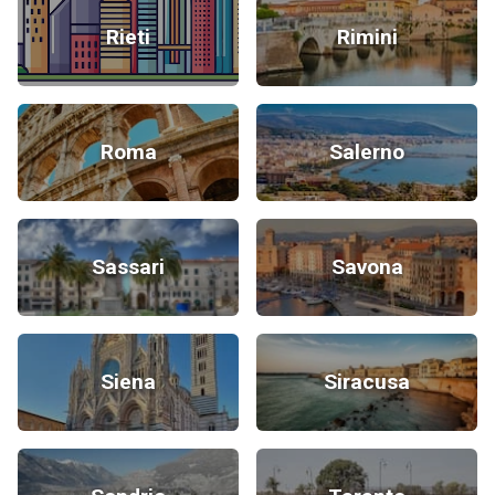
Rieti
Rimini
Roma
Salerno
Sassari
Savona
Siena
Siracusa