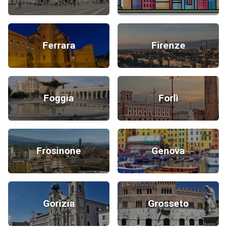
Ferrara
Firenze
Foggia
Forlì
Frosinone
Genova
Gorizia
Grosseto