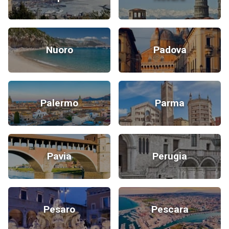
Nuoro
Padova
Palermo
Parma
Pavia
Perugia
Pesaro
Pescara