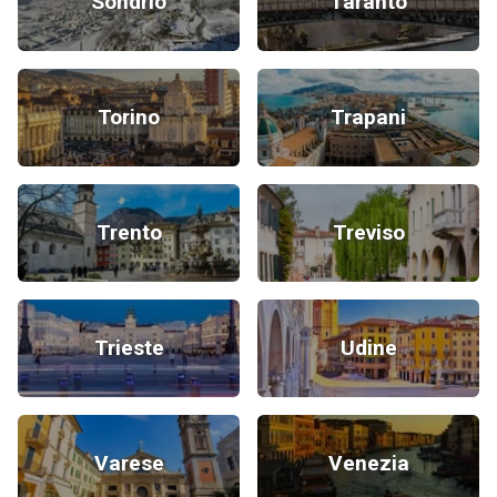
Sondrio
Taranto
Torino
Trapani
Trento
Treviso
Trieste
Udine
Varese
Venezia