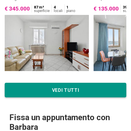
87 m²
4
1
39 m
€ 345.000
€ 135.000
superficie
locali
piano
super
VEDI TUTTI
Fissa un appuntamento con
Barbara