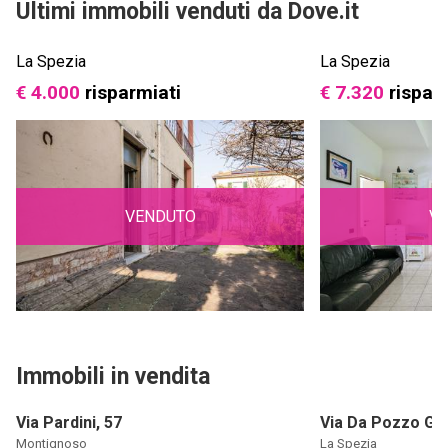
Ultimi immobili venduti da Dove.it
La Spezia
La Spezia
€ 4.000
risparmiati
€ 7.320
rispar
VENDUTO
V
Immobili in vendita
Via Pardini, 57
Via Da Pozzo Giu
Montignoso
La Spezia