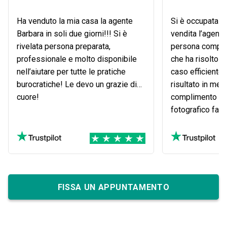
Ha venduto la mia casa la agente
Si è occupata d
Barbara in soli due giorni!!! Si è
vendita l’agente
rivelata persona preparata,
persona compet
professionale e molto disponibile
che ha risolto o
nell’aiutare per tutte le pratiche
caso efficiente
burocratiche! Le devo un grazie di
risultato in men
cuore!
complimento anc
fotografico fatt
portata dall’age
Barbara e se av
rivolgerò sicur
Dove.it.
FISSA UN APPUNTAMENTO