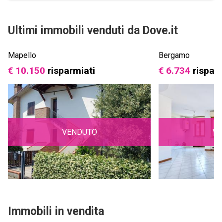
Ultimi immobili venduti da Dove.it
Mapello
Bergamo
€ 10.150
risparmiati
€ 6.734
rispar
VENDUTO
V
Immobili in vendita