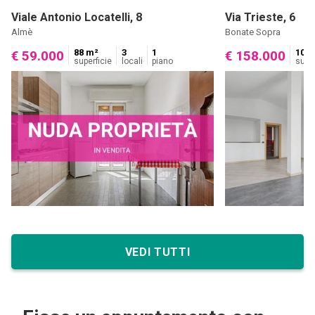
Viale Antonio Locatelli, 8
Via Trieste, 6
Almè
Bonate Sopra
88 m²
3
1
104 
€ 59.000
€ 158.000
superficie
locali
piano
super
VEDI TUTTI