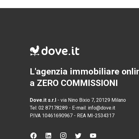
L'agenzia immobiliare onli
a ZERO COMMISSIONI
Dove.it s.r.l
-
via Nino Bixio 7, 20129 Milano
Tel:
02 87178289
-
E-mail:
info@dove.it
P.IVA
10461690967
-
REA
MI-2534317