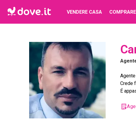
VENDERE CASA
COMPRARE
Ca
Agent
Agente 
Crede f
É appas
Age