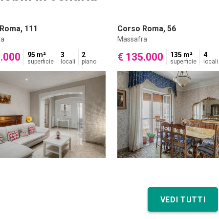
Roma, 111
Corso Roma, 56
ra
Massafra
9.000
95 m²
3
2
€ 135.000
135 m²
4
superficie
locali
piano
superficie
locali
VEDI TUTTI