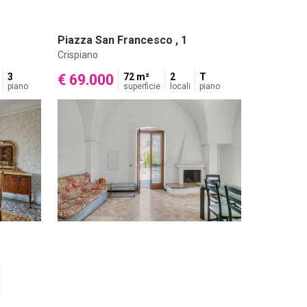
Piazza San Francesco , 1
Crispiano
3
€ 69.000
72 m²
2
T
piano
superficie
locali
piano