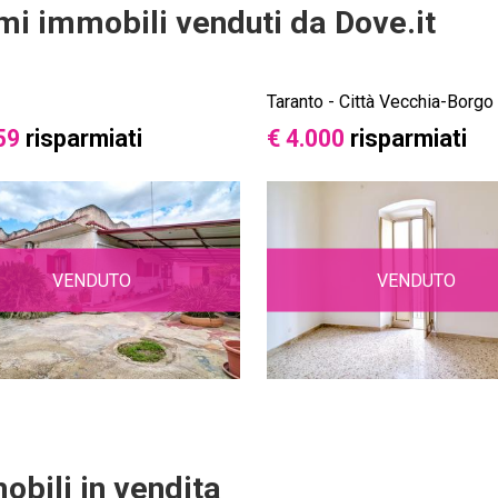
imi immobili venduti da Dove.it
Taranto - Città Vecchia-Borgo
59
risparmiati
€ 4.000
risparmiati
VENDUTO
VENDUTO
obili in vendita