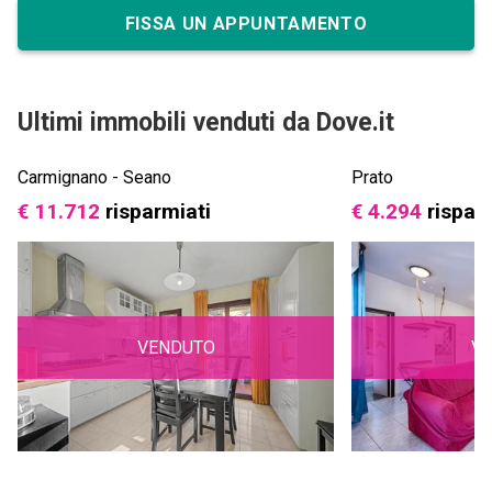
FISSA UN APPUNTAMENTO
Ultimi immobili venduti da Dove.it
Carmignano - Seano
Prato
€ 11.712
risparmiati
€ 4.294
rispar
VENDUTO
V