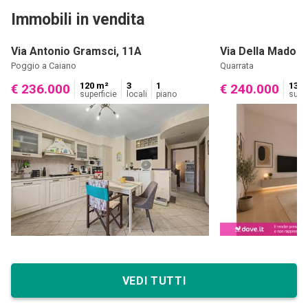
Immobili in vendita
Via Antonio Gramsci, 11A
Via Della Madonn
Poggio a Caiano
Quarrata
120 m²
3
1
134 
€ 236.000
€ 240.000
superficie
locali
piano
super
VEDI TUTTI