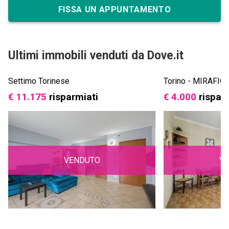
FISSA UN APPUNTAMENTO
Ultimi immobili venduti da Dove.it
Settimo Torinese
Torino - MIRAFIO
€ 11.175
risparmiati
€ 4.000
rispar
VENDUTO
V