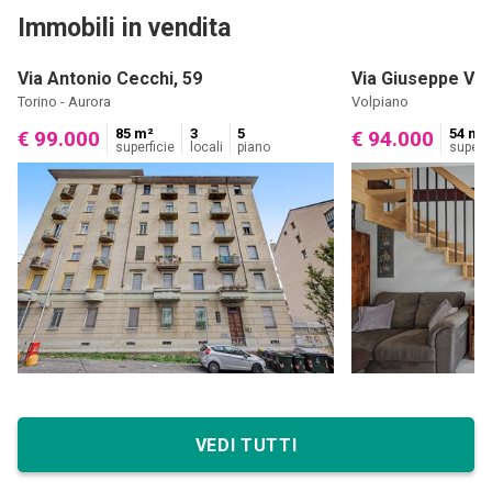
Immobili in vendita
Via Antonio Cecchi, 59
Via Giuseppe Ver
Torino - Aurora
Volpiano
85 m²
3
5
54 m²
€ 99.000
€ 94.000
superficie
locali
piano
superfi
VEDI TUTTI