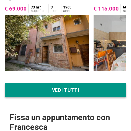
73 m²
3
1960
66 m
€ 69.000
€ 115.000
superficie
locali
anno
super
VEDI TUTTI
Fissa un appuntamento con
Francesca