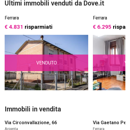
Ultimi immobili venduti da Dove.it
Ferrara
Ferrara
€ 4.831
risparmiati
€ 6.295
rispar
VENDUTO
V
Immobili in vendita
Via Circonvallazione, 66
Via Gaetano Pesc
Argenta
Ferrara