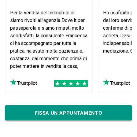
Per la vendita dell’immobile ci
Ho usufruito pe
siamo rivolti all’agenzia Dove.it per
dei loro servizi
passaparola e siamo rimasti molto
conferma di pro
soddisfatti, la consulente Francesca
serietà. Desi e
ci ha accompagnato per tutta la
indispensabili 
pratica, ha avuto molta pazienza e
mediazione. Co
costanza, dal momento che prima di
poter mettere in vendita la casa,
abbiamo dovuto fare una serie di
documentazioni per pratica di
amministratore di sostegno e ha
saputo consigliarci al
meglio!Consiglio l’agenzia Dove.it!!
FISSA UN APPUNTAMENTO