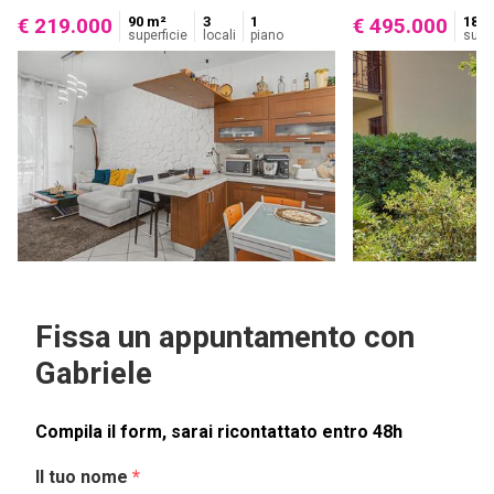
90 m²
3
1
180 
€ 219.000
€ 495.000
superficie
locali
piano
super
Fissa un appuntamento con
Gabriele
Compila il form, sarai ricontattato entro 48h
Il tuo nome
*