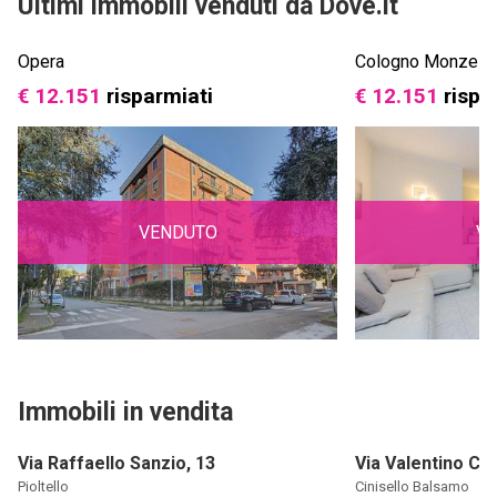
Ultimi immobili venduti da Dove.it
Opera
Cologno Monzes
€ 12.151
risparmiati
€ 12.151
rispa
VENDUTO
V
Immobili in vendita
Via Raffaello Sanzio, 13
Via Valentino Co
Pioltello
Cinisello Balsamo