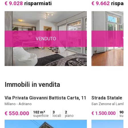
€ 9.028
risparmiati
€ 9.662
rispar
VENDUTO
V
Immobili in vendita
Via Privata Giovanni Battista Carta, 11
Strada Statale 9 
Milano - Adriano
San Zenone al Lambr
102 m²
3
2
900 
€ 550.000
€ 1.500.000
superficie
locali
piano
super