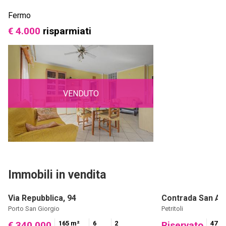
Fermo
€ 4.000
risparmiati
VENDUTO
Immobili in vendita
Via Repubblica, 94
Contrada San An
Porto San Giorgio
Petritoli
165 m²
6
2
470 
€ 340.000
Riservato