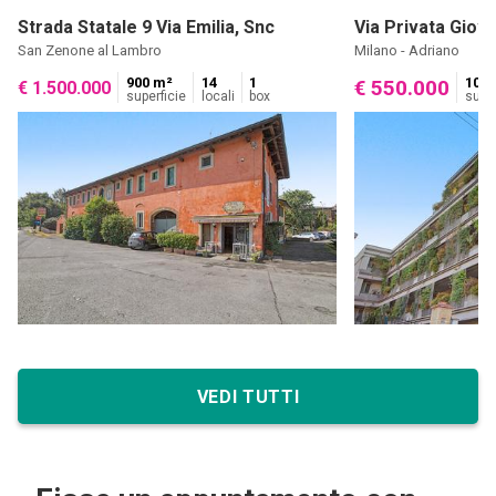
Strada Statale 9 Via Emilia, Snc
Via Privata Giova
San Zenone al Lambro
Milano - Adriano
900 m²
14
1
102 
€ 550.000
€ 1.500.000
superficie
locali
box
super
VEDI TUTTI