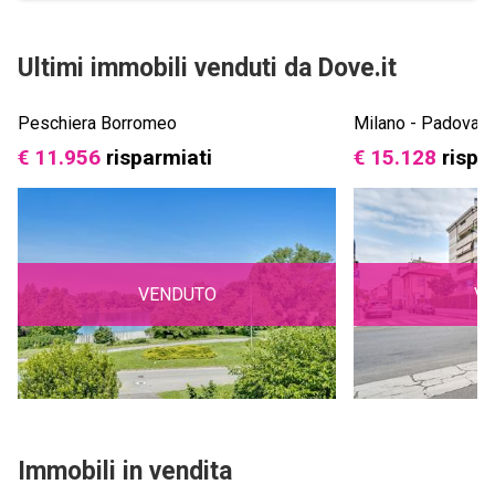
Ultimi immobili venduti da Dove.it
Peschiera Borromeo
Milano - Padova
€ 11.956
risparmiati
€ 15.128
rispa
VENDUTO
V
Immobili in vendita