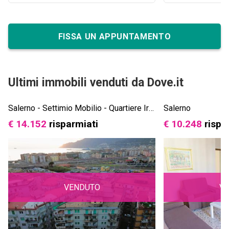
trattativa. Un professionista serio e
affidabile, che consiglio senza
riserve.
FISSA UN APPUNTAMENTO
Ultimi immobili venduti da Dove.it
Salerno - Settimio Mobilio - Quartiere Irno
Salerno
€ 14.152
risparmiati
€ 10.248
rispa
VENDUTO
V