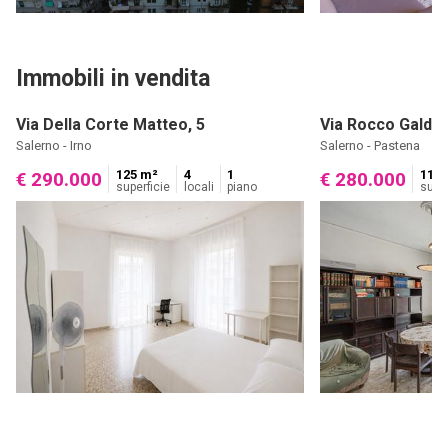
Immobili in vendita
Via Della Corte Matteo, 5
Via Rocco Galdier
Salerno - Irno
Salerno - Pastena
125 m²
4
1
110 
€ 290.000
€ 280.000
superficie
locali
piano
super