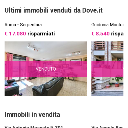
Ultimi immobili venduti da Dove.it
Roma - Serpentara
Guidonia Montecel
€ 17.080
risparmiati
€ 8.540
rispar
VENDUTO
V
Immobili in vendita
Via Antonio Moscatelli, 304
Via Angelo Barba