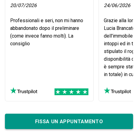
20/07/2026
24/06/2026
Professionali e seri, non mi hanno
Grazie alla loro
abbandonato dopo il preliminare
Lucia Brancato, 
(come invece fanno molti). La
dell'immobile s
consiglio
intoppi ed in te
stipulato il rogi
disponibilità de
è sempre stata p
in totale) in cu
di visionare e r
l'appartamento.
FISSA UN APPUNTAMENTO