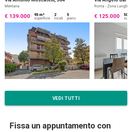
Mentana
Roma - Zona Lunghez
95 m²
2
5
50 m
€ 139.000
€ 125.000
superficie
locali
piano
super
VEDI TUTTI
Fissa un appuntamento con