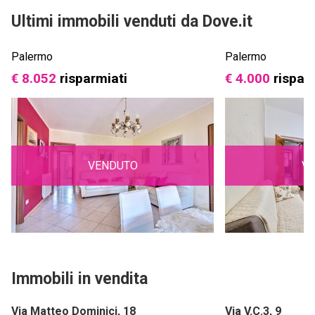
Ultimi immobili venduti da Dove.it
Palermo
Palermo
€ 8.052
risparmiati
€ 4.000
rispar
VENDUTO
V
Immobili in vendita
Via Matteo Dominici, 18
Via V.C.3, 9