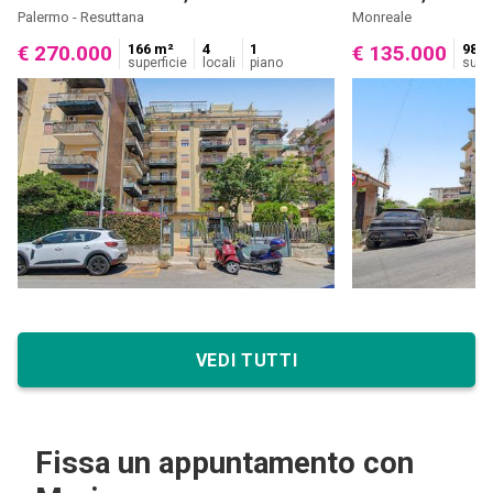
Palermo - Resuttana
Monreale
166 m²
4
1
98 m
€ 270.000
€ 135.000
superficie
locali
piano
super
VEDI TUTTI
Fissa un appuntamento con