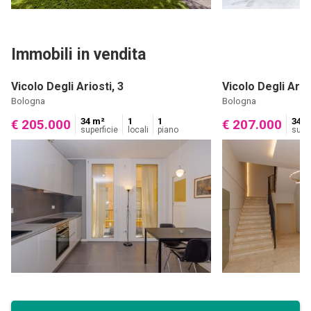
Immobili in vendita
Vicolo Degli Ariosti, 3
Vicolo Degli Arios
Bologna
Bologna
34 m²
1
1
34 m
€ 205.000
€ 207.000
superficie
locali
piano
super