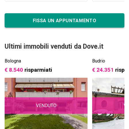
FISSA UN APPUNTAMENTO
Ultimi immobili venduti da Dove.it
Bologna
Budrio
€ 8.540
risparmiati
€ 24.351
rispa
VENDUTO
V