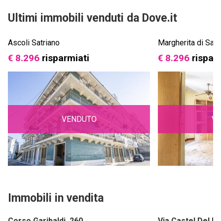
Ultimi immobili venduti da Dove.it
Ascoli Satriano
Margherita di Sav
€ 8.296
risparmiati
€ 8.296
rispar
VENDUTO
V
Immobili in vendita
Corso Garibaldi, 260
Via Castel Del M