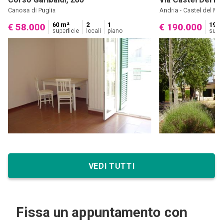
Canosa di Puglia
Andria - Castel del Mo
60 m²
2
1
192 
€ 58.000
€ 190.000
superficie
locali
piano
super
VEDI TUTTI
Fissa un appuntamento con