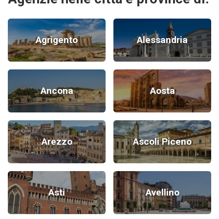
Agrigento
Alessandria
Ancona
Aosta
Arezzo
Ascoli Piceno
Asti
Avellino