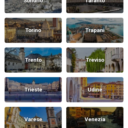
Sondrio
Taranto
Torino
Trapani
Trento
Treviso
Trieste
Udine
Varese
Venezia