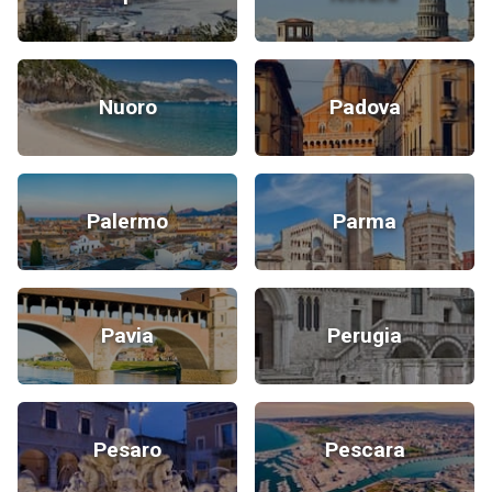
Nuoro
Padova
Palermo
Parma
Pavia
Perugia
Pesaro
Pescara