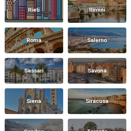
Rieti
Rimini
Roma
Salerno
Sassari
Savona
Siena
Siracusa