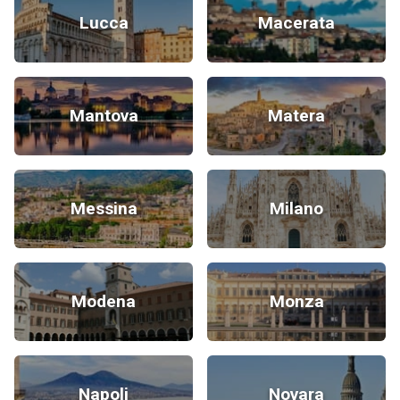
Lucca
Macerata
Mantova
Matera
Messina
Milano
Modena
Monza
Napoli
Novara