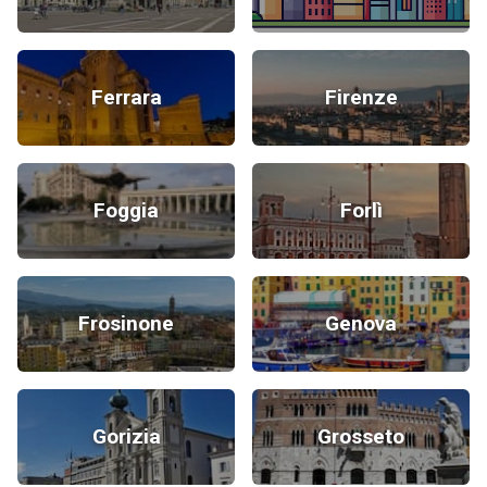
Ferrara
Firenze
Foggia
Forlì
Frosinone
Genova
Gorizia
Grosseto