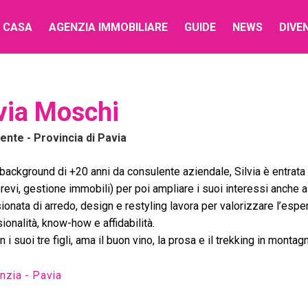
 CASA
AGENZIA IMMOBILIARE
GUIDE
NEWS
DIVE
via Moschi
lente
- Provincia di Pavia
background di +20 anni da consulente aziendale, Silvia è entrat
i brevi, gestione immobili) per poi ampliare i suoi interessi anche
onata di arredo, design e restyling lavora per valorizzare l’espe
ionalità, know-how e affidabilità.
 i suoi tre figli, ama il buon vino, la prosa e il trekking in montag
nzia - Pavia