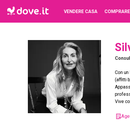
VENDERE CASA
COMPRARE
Sil
Consu
Con un 
(affitt
Appassi
profess
Vive con
Age