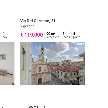
Via Del Carmine, 21
Vigevano
1
€ 119.000
90 m²
3
4
box
superficie
locali
piano