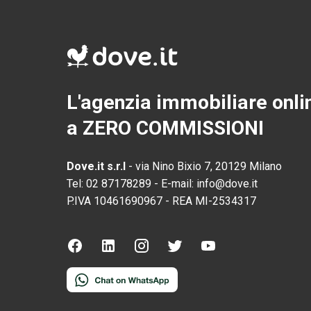
L'agenzia immobiliare onli
a ZERO COMMISSIONI
Dove.it s.r.l
-
via Nino Bixio 7, 20129 Milano
Tel:
02 87178289
-
E-mail:
info@dove.it
P.IVA
10461690967
-
REA
MI-2534317