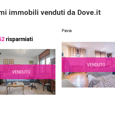
imi immobili venduti da Dove.it
Pavia
52
risparmiati
VENDUTO
VENDUTO