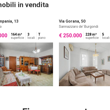
obili in vendita
mpania, 13
Via Gorana, 50
o
Sannazzaro de' Burgondi
000
164 m²
3
T
€ 250.000
228 m²
5
superficie
locali
piano
superficie
locali