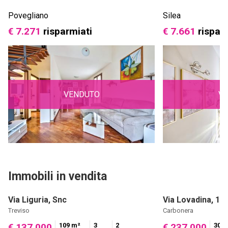
Povegliano
Silea
€ 7.271
risparmiati
€ 7.661
rispar
VENDUTO
V
Immobili in vendita
Via Liguria, Snc
Via Lovadina, 11
Treviso
Carbonera
109 m²
3
2
300 
€ 137.000
€ 237.000