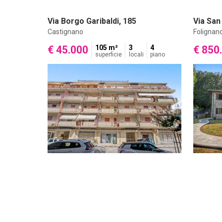
Via Borgo Garibaldi, 185
Via San
Castignano
Folignan
€ 45.000
105 m²
3
4
€ 850
superficie
locali
piano