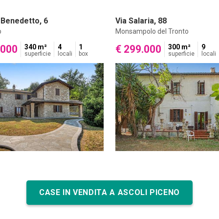
 Benedetto, 6
Via Salaria, 88
o
Monsampolo del Tronto
.000
340 m²
4
1
€ 299.000
300 m²
9
superficie
locali
box
superficie
locali
CASE IN VENDITA A ASCOLI PICENO