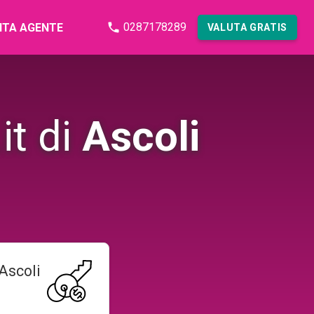
0287178289
NTA AGENTE
VALUTA GRATIS
it di
Ascoli
Ascoli