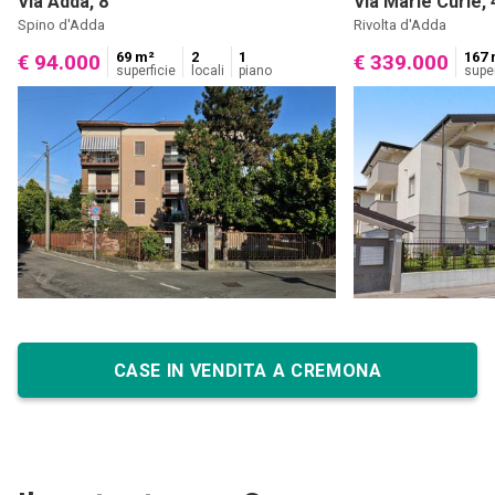
Via Adda, 8
Via Marie Curie, 
Spino d'Adda
Rivolta d'Adda
69 m²
2
1
167 
€ 94.000
€ 339.000
superficie
locali
piano
super
CASE IN VENDITA A CREMONA