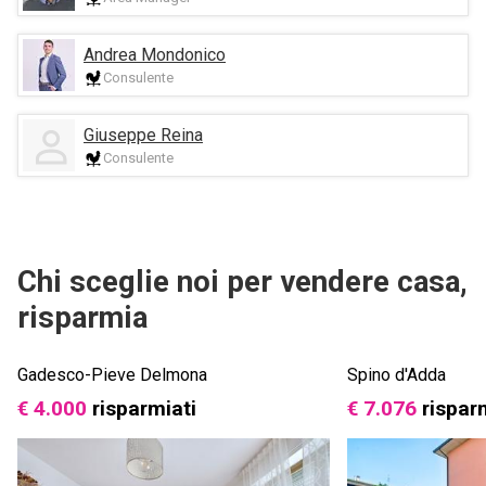
Andrea Mondonico
Consulente
Giuseppe Reina
Consulente
Chi sceglie noi per vendere casa,
risparmia
Gadesco-Pieve Delmona
Spino d'Adda
€ 4.000
risparmiati
€ 7.076
rispar