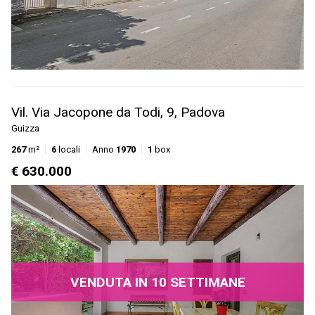
Vil. Via Jacopone da Todi, 9, Padova
Guizza
267
m²
6
locali
Anno
1970
1
box
€ 630.000
VENDUTA IN 10 SETTIMANE