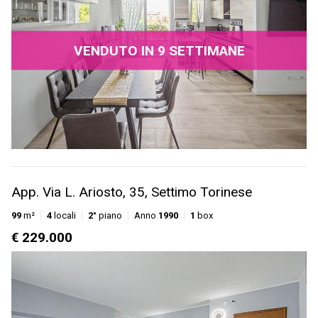
VENDUTO IN 9 SETTIMANE
App. Via L. Ariosto, 35, Settimo Torinese
99
m²
4
locali
2°
piano
Anno
1990
1
box
€ 229.000