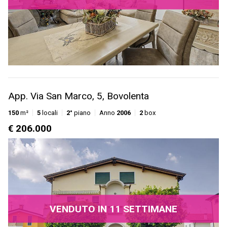
App. Via San Marco, 5, Bovolenta
150
m²
5
locali
2°
piano
Anno
2006
2
box
€ 206.000
VENDUTO IN 11 SETTIMANE