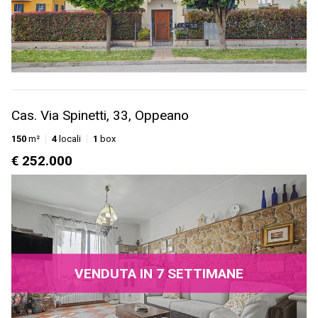
Cas. Via Spinetti, 33, Oppeano
150
m²
4
locali
1
box
€ 252.000
VENDUTA IN 7 SETTIMANE