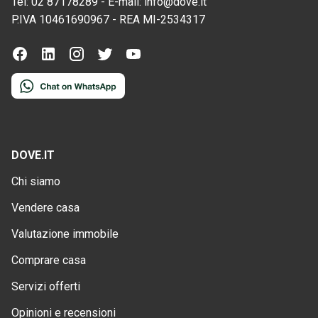
Tel:
02 87178289
-
E-mail:
info@dove.it
P.IVA
10461690967
-
REA
MI-2534317
DOVE.IT
Chi siamo
Vendere casa
Valutazione immobile
Comprare casa
Servizi offerti
Opinioni e recensioni