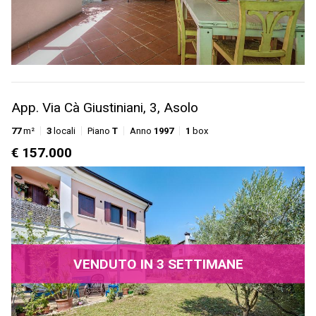
App. Via Cà Giustiniani, 3, Asolo
77
m²
3
locali
Piano
T
Anno
1997
1
box
€ 157.000
VENDUTO IN 3 SETTIMANE