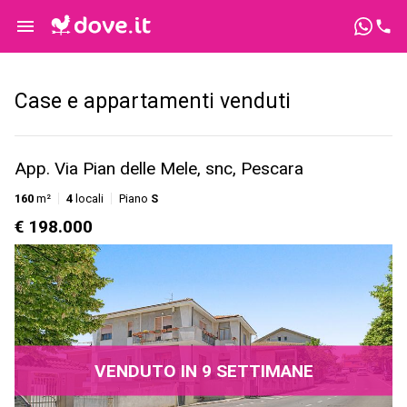
Case e appartamenti venduti
App. Via Pian delle Mele, snc, Pescara
160
m²
4
locali
Piano
S
€ 198.000
VENDUTO IN 9 SETTIMANE