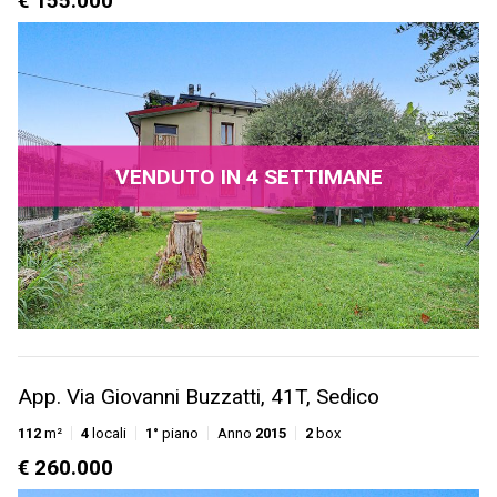
€ 155.000
VENDUTO IN 4 SETTIMANE
App. Via Giovanni Buzzatti, 41T, Sedico
112
m²
4
locali
1°
piano
Anno
2015
2
box
€ 260.000