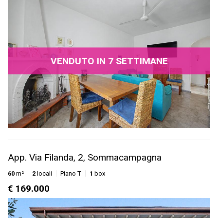
VENDUTO IN 7 SETTIMANE
App. Via Filanda, 2, Sommacampagna
60
m²
2
locali
Piano
T
1
box
€ 169.000