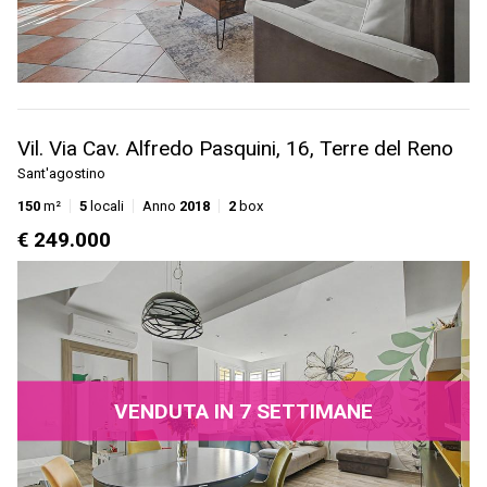
Vil. Via Cav. Alfredo Pasquini, 16, Terre del Reno
Sant'agostino
150
m²
5
locali
Anno
2018
2
box
€ 249.000
VENDUTA IN 7 SETTIMANE