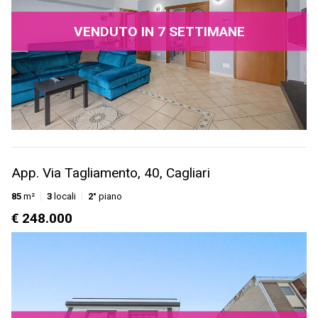
VENDUTO IN 7 SETTIMANE
App. Via Tagliamento, 40, Cagliari
85
m²
3
locali
2°
piano
€ 248.000