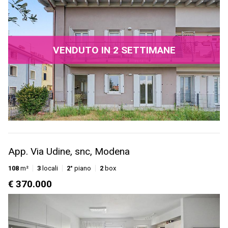
VENDUTO IN 2 SETTIMANE
App. Via Udine, snc, Modena
108
m²
3
locali
2°
piano
2
box
€ 370.000