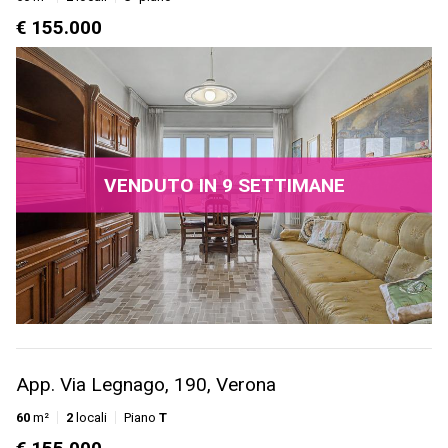
€ 155.000
VENDUTO IN 9 SETTIMANE
App. Via Legnago, 190, Verona
60
m²
2
locali
Piano
T