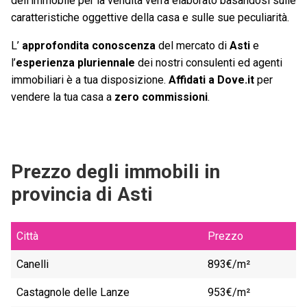
dell’immobile per la vendita verrà elaborato basandosi sulle
caratteristiche oggettive della casa e sulle sue peculiarità.
L’
approfondita conoscenza
del mercato di
Asti
e
l’
esperienza pluriennale
dei nostri consulenti ed agenti
immobiliari è a tua disposizione.
Affidati a Dove.it
per
vendere la tua casa a
zero commissioni
.
Prezzo degli immobili in
provincia di Asti
Città
Prezzo
Canelli
893€/m²
Castagnole delle Lanze
953€/m²