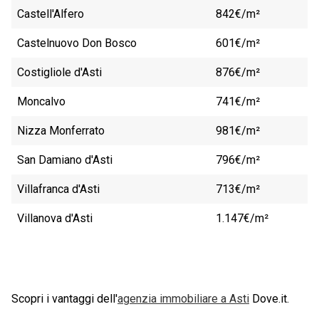
Castell'Alfero
842€/m²
Castelnuovo Don Bosco
601€/m²
Costigliole d'Asti
876€/m²
Moncalvo
741€/m²
Nizza Monferrato
981€/m²
San Damiano d'Asti
796€/m²
Villafranca d'Asti
713€/m²
Villanova d'Asti
1.147€/m²
Scopri i vantaggi dell'
agenzia immobiliare a
Asti
Dove.it.