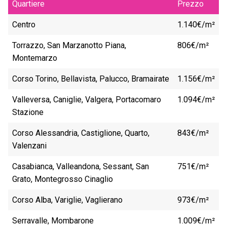
Quartiere
Prezzo
Centro
1.140€/m²
Torrazzo, San Marzanotto Piana,
806€/m²
Montemarzo
Corso Torino, Bellavista, Palucco, Bramairate
1.156€/m²
Valleversa, Caniglie, Valgera, Portacomaro
1.094€/m²
Stazione
Corso Alessandria, Castiglione, Quarto,
843€/m²
Valenzani
Casabianca, Valleandona, Sessant, San
751€/m²
Grato, Montegrosso Cinaglio
Corso Alba, Variglie, Vaglierano
973€/m²
Serravalle, Mombarone
1.009€/m²