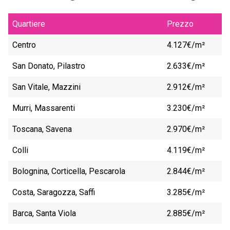
Quartiere
Prezzo
Centro
4.127€/m²
San Donato, Pilastro
2.633€/m²
San Vitale, Mazzini
2.912€/m²
Murri, Massarenti
3.230€/m²
Toscana, Savena
2.970€/m²
Colli
4.119€/m²
Bolognina, Corticella, Pescarola
2.844€/m²
Costa, Saragozza, Saffi
3.285€/m²
Barca, Santa Viola
2.885€/m²