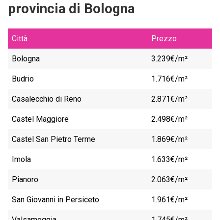
provincia di Bologna
Città
Prezzo
Bologna
3.239€/m²
Budrio
1.716€/m²
Casalecchio di Reno
2.871€/m²
Castel Maggiore
2.498€/m²
Castel San Pietro Terme
1.869€/m²
Imola
1.633€/m²
Pianoro
2.063€/m²
San Giovanni in Persiceto
1.961€/m²
Valsamoggia
1.745€/m²