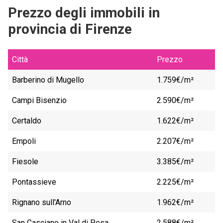
Prezzo degli immobili in
provincia di Firenze
Città
Prezzo
Barberino di Mugello
1.759€/m²
Campi Bisenzio
2.590€/m²
Certaldo
1.622€/m²
Empoli
2.207€/m²
Fiesole
3.385€/m²
Pontassieve
2.225€/m²
Rignano sull'Arno
1.962€/m²
San Casciano in Val di Pesa
2.588€/m²