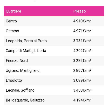
Quartiere
Prezzo
Centro
4.910€/m²
Oltrarno
4.971€/m²
Leopoldo, Porta al Prato
3.731€/m²
Campo di Marte, Libertà
4.292€/m²
Firenze Nord
3.282€/m²
Ugnano, Mantignano
2.897€/m²
L'Isolotto
3.099€/m²
Legnaia, Soffiano
3.458€/m²
Bellosguardo, Galluzzo
4.194€/m²