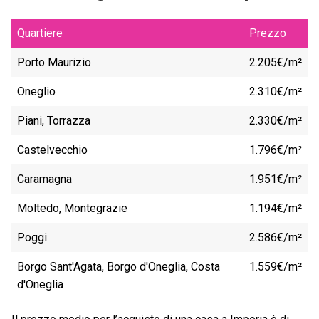
Quartiere
Prezzo
Porto Maurizio
2.205€/m²
Oneglio
2.310€/m²
Piani, Torrazza
2.330€/m²
Castelvecchio
1.796€/m²
Caramagna
1.951€/m²
Moltedo, Montegrazie
1.194€/m²
Poggi
2.586€/m²
Borgo Sant'Agata, Borgo d'Oneglia, Costa
1.559€/m²
d'Oneglia