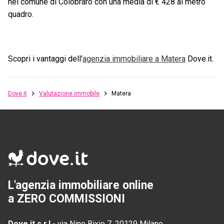
nel comune di Colobraro con una media di € 428 al metro
quadro.
Scopri i vantaggi dell'
agenzia immobiliare a
Matera
Dove.it.
Dove.it
Valutazione immobile
Matera
L'agenzia immobiliare online
a ZERO COMMISSIONI
Dove.it s.r.l
-
via Nino Bixio 7, 20129 Milano