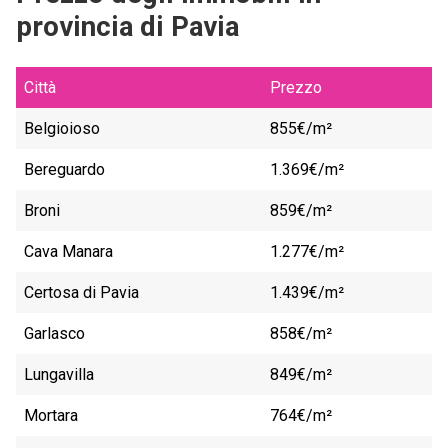
provincia di Pavia
Città
Prezzo
Belgioioso
855€/m²
Bereguardo
1.369€/m²
Broni
859€/m²
Cava Manara
1.277€/m²
Certosa di Pavia
1.439€/m²
Garlasco
858€/m²
Lungavilla
849€/m²
Mortara
764€/m²