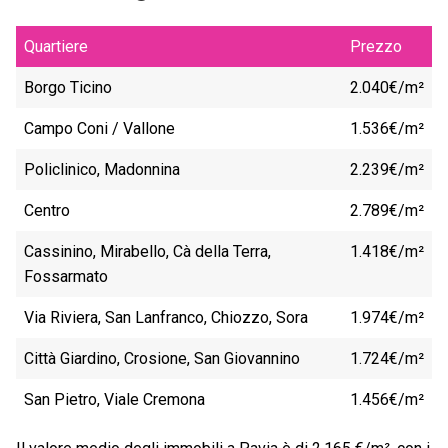
Quartiere
Prezzo
Borgo Ticino
2.040€/m²
Campo Coni / Vallone
1.536€/m²
Policlinico, Madonnina
2.239€/m²
Centro
2.789€/m²
Cassinino, Mirabello, Cà della Terra,
1.418€/m²
Fossarmato
Via Riviera, San Lanfranco, Chiozzo, Sora
1.974€/m²
Città Giardino, Crosione, San Giovannino
1.724€/m²
San Pietro, Viale Cremona
1.456€/m²