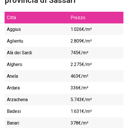
provincia di Sassari
Città
Prezzo
Aggius
1.026€/m²
Aglientu
2.809€/m²
Alà dei Sardi
745€/m²
Alghero
2.275€/m²
Anela
463€/m²
Ardara
336€/m²
Arzachena
5.743€/m²
Badesi
1.631€/m²
Banari
378€/m²