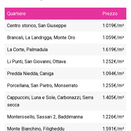
Quartiere
Prezzo
Centro storico, San Giuseppe
1.019€/m²
Brancali, La Landrigga, Monte Oro
1.059€/m²
La Corte, Palmadula
1.619€/m²
Li Punti, San Giovanni, Ottava
1.252€/m²
Predda Niedda, Caniga
1.094€/m²
Porcellana, San Pietro, Monserrato
1.255€/m²
Cappuccini, Luna e Sole, Carbonazzi, Serra
1.405€/m²
secca
Monterosello, Sassari 2, Baddimanna
1.226€/m²
Monte Bianchino, Filigheddu
1.591€/m²