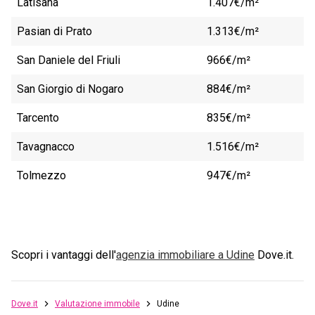
Latisana
1.407€/m²
Pasian di Prato
1.313€/m²
San Daniele del Friuli
966€/m²
San Giorgio di Nogaro
884€/m²
Tarcento
835€/m²
Tavagnacco
1.516€/m²
Tolmezzo
947€/m²
Scopri i vantaggi dell'
agenzia immobiliare a
Udine
Dove.it.
Dove.it
Valutazione immobile
Udine