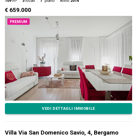
109
m²
3
locali
1°
piano
Anno
2014
€ 659.000
PREMIUM
VEDI DETTAGLI IMMOBILE
Villa Via San Domenico Savio, 4, Bergamo