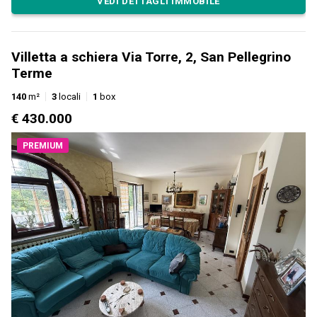
VEDI DETTAGLI IMMOBILE
Villetta a schiera Via Torre, 2, San Pellegrino
Terme
140
m²
3
locali
1
box
€ 430.000
PREMIUM