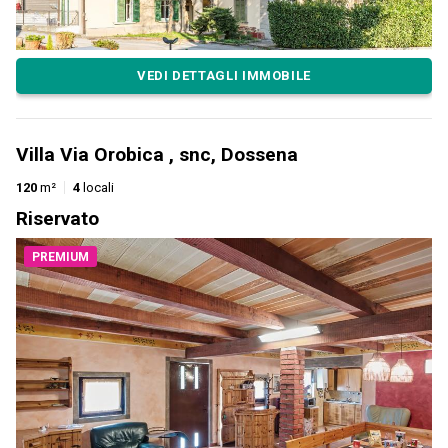
VEDI DETTAGLI IMMOBILE
Villa Via Orobica , snc, Dossena
120
m²
4
locali
Riservato
PREMIUM