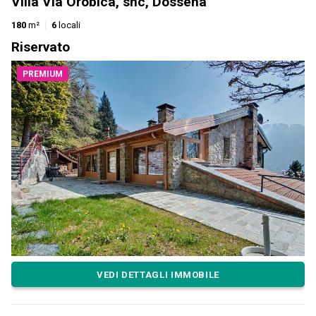
Villa Via Orobica, snc, Dossena
180
m²
6
locali
Riservato
PREMIUM
VEDI DETTAGLI IMMOBILE