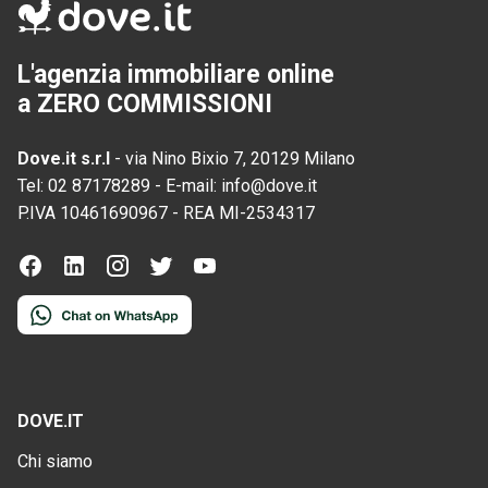
L'agenzia immobiliare online
a ZERO COMMISSIONI
Dove.it s.r.l
-
via Nino Bixio 7, 20129 Milano
Tel:
02 87178289
-
E-mail:
info@dove.it
P.IVA
10461690967
-
REA
MI-2534317
DOVE.IT
Chi siamo