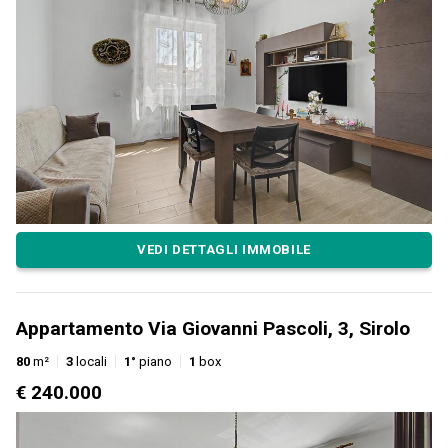
VEDI DETTAGLI IMMOBILE
Appartamento Via Giovanni Pascoli, 3, Sirolo
80
m²
3
locali
1°
piano
1
box
€ 240.000