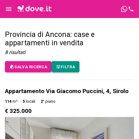
Provincia di Ancona: case e
appartamenti in vendita
8
risultati
SALVA RICERCA
FILTRA
Appartamento Via Giacomo Puccini, 4, Sirolo
114
m²
5
locali
2°
piano
€ 325.000