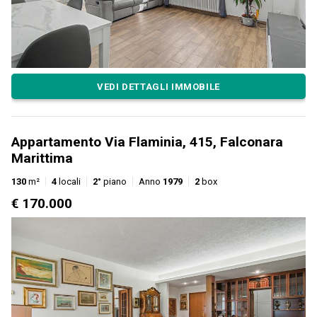
VEDI DETTAGLI IMMOBILE
Appartamento Via Flaminia, 415, Falconara
Marittima
130
m²
4
locali
2°
piano
Anno
1979
2
box
€ 170.000