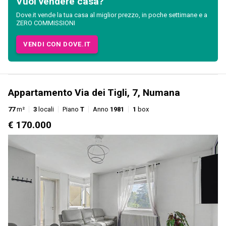
Vuoi vendere casa?
Dove.it vende la tua casa al miglior prezzo, in poche settimane e a
ZERO COMMISSIONI
VENDI CON DOVE.IT
Appartamento Via dei Tigli, 7, Numana
77
m²
3
locali
Piano
T
Anno
1981
1
box
€ 170.000