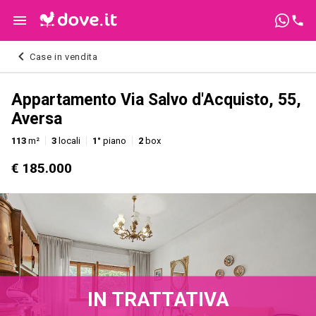
Case in vendita
Appartamento Via Salvo d'Acquisto, 55,
Aversa
113
m²
3
locali
1°
piano
2
box
€ 185.000
IN TRATTATIVA