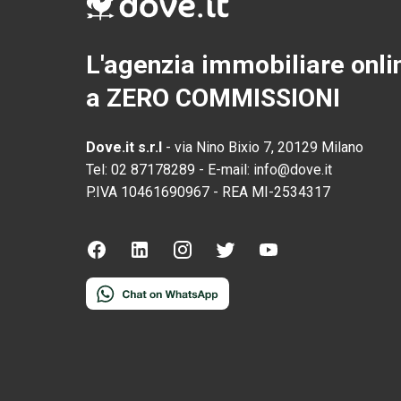
L'agenzia immobiliare onli
a ZERO COMMISSIONI
Dove.it s.r.l
-
via Nino Bixio 7, 20129 Milano
Tel:
02 87178289
-
E-mail:
info@dove.it
P.IVA
10461690967
-
REA
MI-2534317