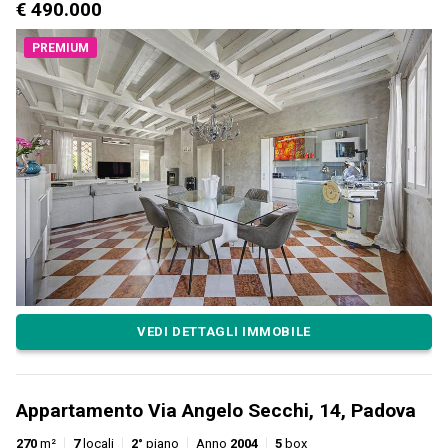
€ 490.000
PREMIUM
VEDI DETTAGLI IMMOBILE
Appartamento Via Angelo Secchi, 14, Padova
270
m²
7
locali
2°
piano
Anno
2004
5
box