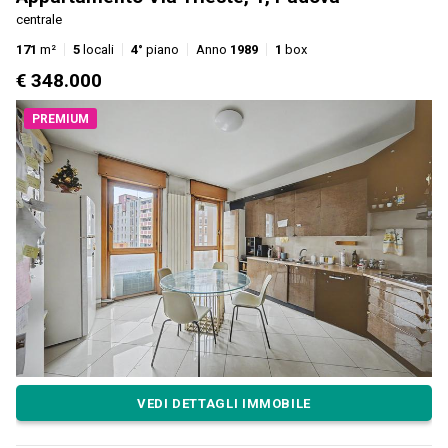
centrale
171
m²
5
locali
4°
piano
Anno
1989
1
box
€ 348.000
PREMIUM
VEDI DETTAGLI IMMOBILE