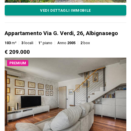
VEDI DETTAGLI IMMOBILE
Appartamento Via G. Verdi, 26, Albignasego
103
m²
3
locali
1°
piano
Anno
2005
2
box
€ 209.000
PREMIUM