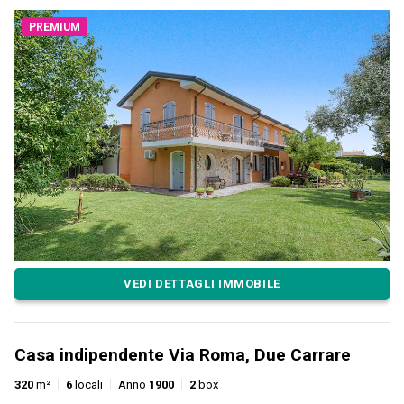
PREMIUM
VEDI DETTAGLI IMMOBILE
Casa indipendente Via Roma, Due Carrare
320
m²
6
locali
Anno
1900
2
box