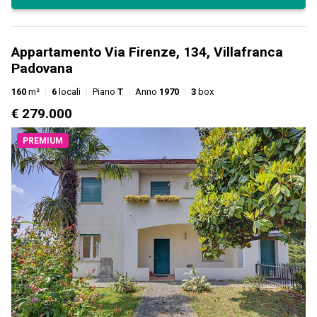
Appartamento Via Firenze, 134, Villafranca
Padovana
160
m²
6
locali
Piano
T
Anno
1970
3
box
€ 279.000
PREMIUM