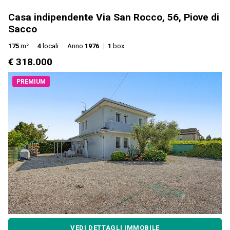
Casa indipendente Via San Rocco, 56, Piove di
Sacco
175
m²
4
locali
Anno
1976
1
box
€ 318.000
PREMIUM
VEDI DETTAGLI IMMOBILE