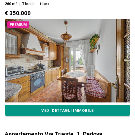
260
m²
7
locali
1
box
€ 350.000
PREMIUM
VEDI DETTAGLI IMMOBILE
Appartamento Via Trieste, 1, Padova