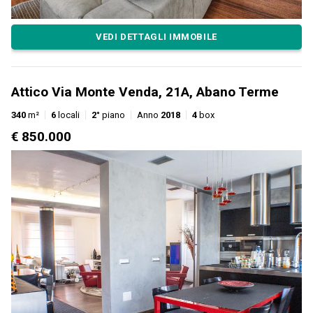
VEDI DETTAGLI IMMOBILE
Attico Via Monte Venda, 21A, Abano Terme
340
m²
6
locali
2°
piano
Anno
2018
4
box
€ 850.000