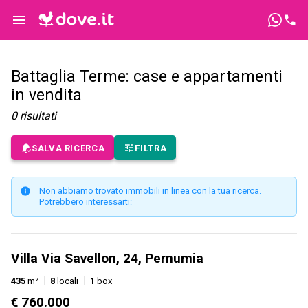
Battaglia Terme: case e appartamenti
in vendita
0
risultati
SALVA RICERCA
FILTRA
Non abbiamo trovato immobili in linea con la tua ricerca.
Potrebbero interessarti:
Villa Via Savellon, 24, Pernumia
435
m²
8
locali
1
box
€ 760.000