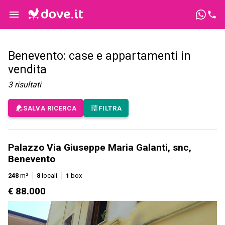
Benevento: case e appartamenti in
vendita
3
risultati
SALVA RICERCA
FILTRA
Palazzo Via Giuseppe Maria Galanti, snc,
Benevento
248
m²
8
locali
1
box
€ 88.000