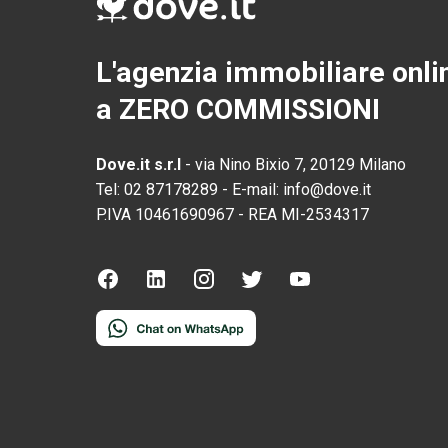
L'agenzia immobiliare onli
a ZERO COMMISSIONI
Dove.it s.r.l
-
via Nino Bixio 7, 20129 Milano
Tel:
02 87178289
-
E-mail:
info@dove.it
P.IVA
10461690967
-
REA
MI-2534317