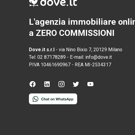
L'agenzia immobiliare onli
a ZERO COMMISSIONI
Dove.it s.r.l
-
via Nino Bixio 7, 20129 Milano
Tel:
02 87178289
-
E-mail:
info@dove.it
P.IVA
10461690967
-
REA
MI-2534317