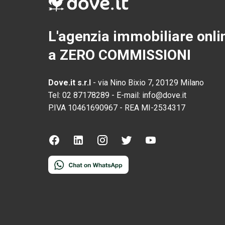
L'agenzia immobiliare onli
a ZERO COMMISSIONI
Dove.it s.r.l
-
via Nino Bixio 7, 20129 Milano
Tel:
02 87178289
-
E-mail:
info@dove.it
P.IVA
10461690967
-
REA
MI-2534317