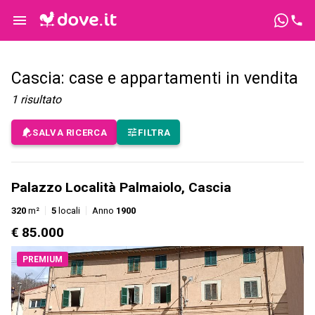
Cascia: case e appartamenti in vendita
1
risultato
SALVA RICERCA
FILTRA
Palazzo Località Palmaiolo, Cascia
320
m²
5
locali
Anno
1900
€ 85.000
PREMIUM