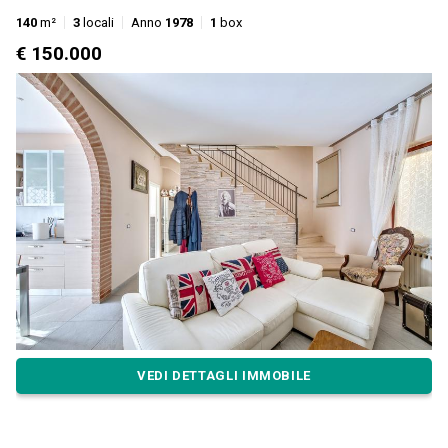
140
m²
3
locali
Anno
1978
1
box
€ 150.000
VEDI DETTAGLI IMMOBILE