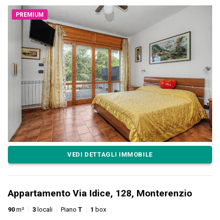
PREMIUM
VEDI DETTAGLI IMMOBILE
Appartamento Via Idice, 128, Monterenzio
90
m²
3
locali
Piano
T
1
box