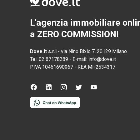
L'agenzia immobiliare onli
a ZERO COMMISSIONI
Dove.it s.r.l
-
via Nino Bixio 7, 20129 Milano
Tel:
02 87178289
-
E-mail:
info@dove.it
P.IVA
10461690967
-
REA
MI-2534317