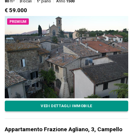
80
m²
3
locali
1°
piano
Anno
1500
€ 59.000
PREMIUM
VEDI DETTAGLI IMMOBILE
Appartamento Frazione Agliano, 3, Campello