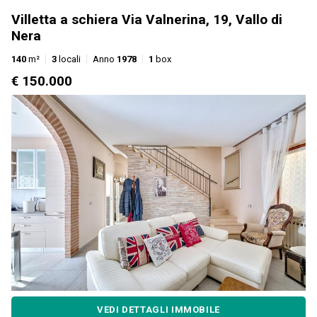
Villetta a schiera Via Valnerina, 19, Vallo di
Nera
140
m²
3
locali
Anno
1978
1
box
€ 150.000
VEDI DETTAGLI IMMOBILE