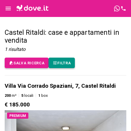
Castel Ritaldi: case e appartamenti in
vendita
1
risultato
SALVA RICERCA
FILTRA
Villa Via Corrado Spaziani, 7, Castel Ritaldi
200
m²
5
locali
1
box
€ 185.000
PREMIUM