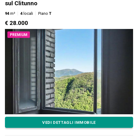
sul Clitunno
94
m²
4
locali
Piano
T
€ 28.000
PREMIUM
VEDI DETTAGLI IMMOBILE