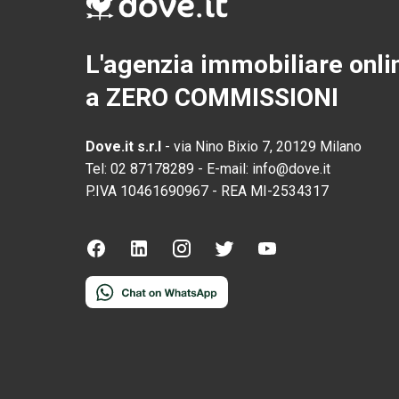
L'agenzia immobiliare onli
a ZERO COMMISSIONI
Dove.it s.r.l
-
via Nino Bixio 7, 20129 Milano
Tel:
02 87178289
-
E-mail:
info@dove.it
P.IVA
10461690967
-
REA
MI-2534317