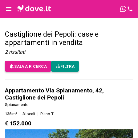
Castiglione dei Pepoli: case e
appartamenti in vendita
2
risultati
SALVA RICERCA
FILTRA
Appartamento Via Spianamento, 42,
Castiglione dei Pepoli
Spianamento
138
m²
3
locali
Piano
T
€ 152.000