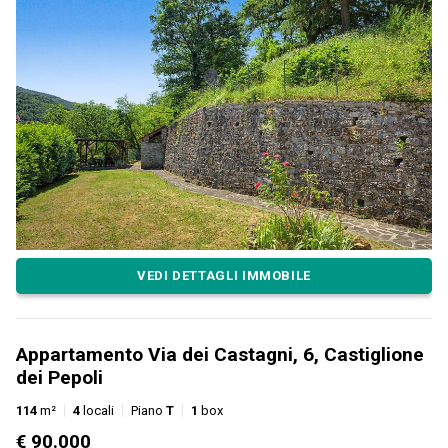
VEDI DETTAGLI IMMOBILE
Appartamento Via dei Castagni, 6, Castiglione
dei Pepoli
114
m²
4
locali
Piano
T
1
box
€ 90.000